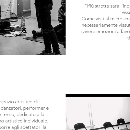
“Più stretta sarà l'i
esse
Come visti al microsco
necessariamente vissut
rivivere emozioni a fav
t
pazio artistico di
, danzatori, performer e
intenso, dedicato alla
o artistico individuale.
orre agli spettatori la