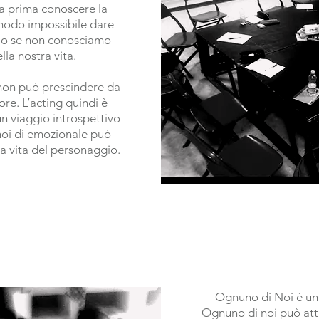
a prima conoscere la
 modo impossibile dare
gio se non conosciamo
lla nostra vita.
 non può prescindere da
ore. L’acting quindi è
n viaggio introspettivo
 noi di emozionale può
a vita del personaggio.
Ognuno di Noi è un 
Ognuno di noi può att