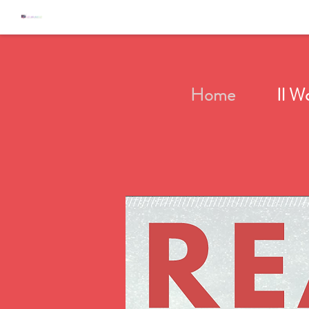
Home
Il W