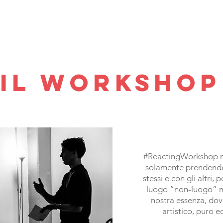
IL WORKSHOP
#ReactingWorkshop n
solamente prendendos
stessi e con gli altri
luogo “non-luogo” ma
nostra essenza, dov
artistico, puro ed