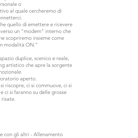
rsonale o
ttivo al quale cercheremo di
nnetterci.
nche quello di emettere e ricevere
raverso un "modem" interno che
che scopriremo insieme come
in modalità ON.”
azio duplice, scenico e reale,
ng artistico che apre la sorgente
ozionale.
boratorio aperto.
ci si riscopre, ci si commuove, ci si
 e ci si faranno su delle grosse
risate.
e con gli altri - Allenamento