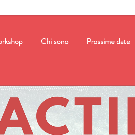
orkshop
Chi sono
Prossime date