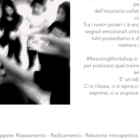
pe
dall’inconscio colle
co
Tra i nostri poteri c’è a
segnali emozionali att
tutti possediamo e 
mettere 
#ReactingWorkshop è sp
per praticare quel traini
em
E’ un la
Ci si rilassa, ci si ispira,
esprime, ci si stupisce
uppate: Rilassamento - Radicamento - Relazione introspettiva 